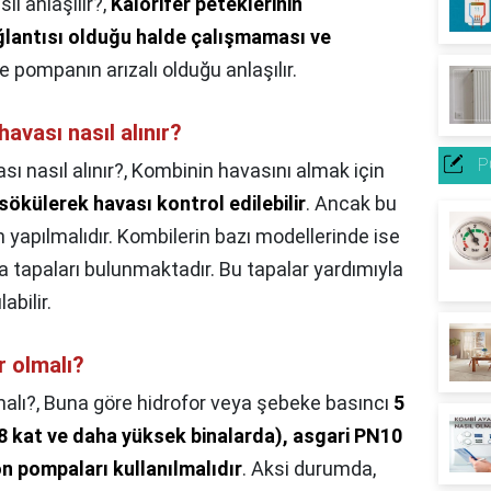
l anlaşılır?,
Kalorifer peteklerinin
ğlantısı olduğu halde çalışmaması ve
le pompanın arızalı olduğu anlaşılır.
avası nasıl alınır?
P
 nasıl alınır?,
Kombinin havasını almak için
ökülerek havası kontrol edilebilir
. Ancak bu
 yapılmalıdır. Kombilerin bazı modellerinde ise
 tapaları bulunmaktadır. Bu tapalar yardımıyla
abilir.
r olmalı?
alı?,
Buna göre hidrofor veya şebeke basıncı
5
 8 kat ve daha yüksek binalarda), asgari PN10
on pompaları kullanılmalıdır
. Aksi durumda,