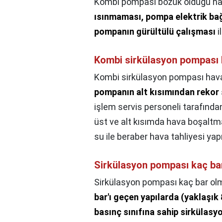
Kombi pompası bozuk olduğu nası
ısınmaması, pompa elektrik ba
pompanın gürültülü çalışması
i
Kombi sirkülasyon pompası h
Kombi sirkülasyon pompası havası
pompanın alt kısımından rekor s
işlem servis personeli tarafından
üst ve alt kısımda hava boşaltma
su ile beraber hava tahliyesi yapıl
Sirkülasyon pompası kaç ba
Sirkülasyon pompası kaç bar olm
bar'ı geçen yapılarda (yaklaşık
basınç sınıfına sahip sirkülasy