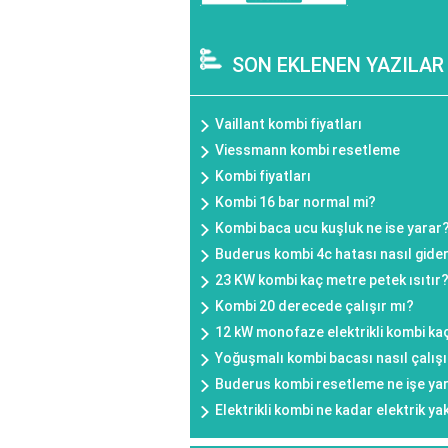
SON EKLENEN YAZILAR
Vaillant kombi fiyatları
Viessmann kombi resetleme
Kombi fiyatları
Kombi 16 bar normal mi?
Kombi baca ucu kuşluk ne ise yarar
Buderus kombi 4c hatası nasıl gideri
23 KW kombi kaç metre petek ısıtır
Kombi 20 derecede çalışır mı?
12 kW monofaze elektrikli kombi kaç
Yoğuşmalı kombi bacası nasıl çalışı
Buderus kombi resetleme ne işe ya
Elektrikli kombi ne kadar elektrik ya