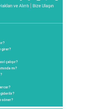
Hakları ve Alıntı
Bize Ulaşın
ır?
 girer?
sıl çalışır?
amında mı?
ı?
harcar?
giderilir?
p söner?