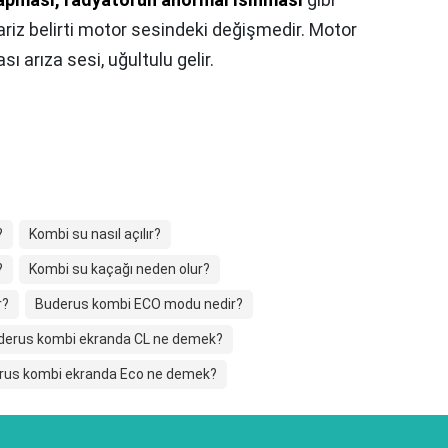
 bariz belirti motor sesindeki değişmedir. Motor
ı arıza sesi, uğultulu gelir.
?
Kombi su nasıl açılır?
?
Kombi su kaçağı neden olur?
r?
Buderus kombi ECO modu nedir?
derus kombi ekranda CL ne demek?
rus kombi ekranda Eco ne demek?