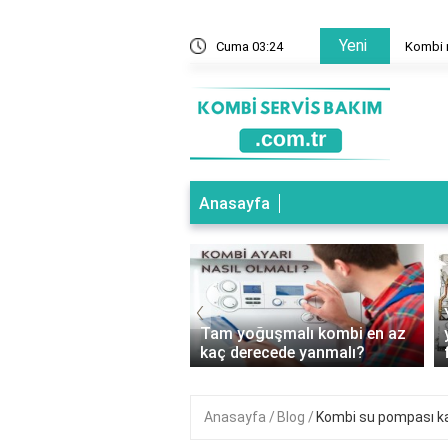
Yeni
mal mi?
Cuma 03:24
Kombi n
Anasayfa
‹
oğuşmalı Kombi Hangi
Tam yoğuşmalı kombi en az
e Kullanılır?
kaç derecede yanmalı?
Anasayfa
Blog
Kombi su pompası k