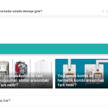
‹
e kadar sürede devreye girer?
Yoğuşmalı kombi ile tam
Yoğuşmalı kombi ile
yoğuşmalı kombi arasındaki
hermetik kombi arasındaki
fark nedir?
fark nedir?
aç bar?