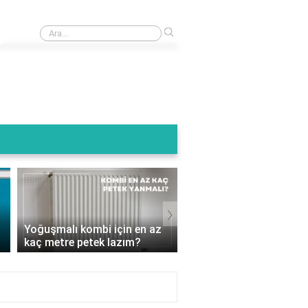
›
Kombi baca ucu kuşluk ne ise yarar?
Termoteknik Kombi Su
›
Basıncı Kaç Olmalı? D
Yoğuşmalı kombi için en az
Ayarlamalarla Isınmanı
kaç metre petek lazım?
Keyf..