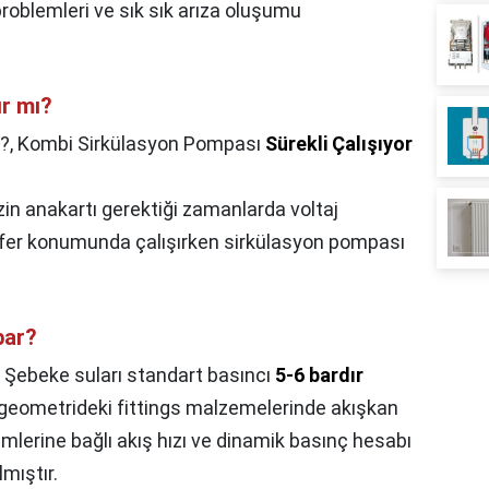
problemleri ve sık sık arıza oluşumu
ır mı?
?,
Kombi Sirkülasyon Pompası
Sürekli Çalışıyor
n anakartı gerektiği zamanlarda voltaj
ifer konumunda çalışırken sirkülasyon pompası
bar?
,
Şebeke suları standart basıncı
5-6 bardır
lı geometrideki fittings malzemelerinde akışkan
imlerine bağlı akış hızı ve dinamik basınç hesabı
mıştır.