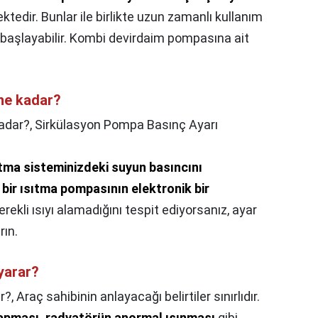
tedir. Bunlar ile birlikte uzun zamanlı kullanım
 başlayabilir. Kombi devirdaim pompasına ait
ne kadar?
adar?,
Sirkülasyon Pompa Basınç Ayarı
tma sisteminizdeki suyun basıncını
 bir ısıtma pompasının elektronik bir
 gerekli ısıyı alamadığını tespit ediyorsanız, ayar
rın.
yarar?
r?,
Araç sahibinin anlayacağı belirtiler sınırlıdır.
yapması, radyatörün anormal ısınması
gibi