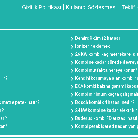
Gizlilik Politikası
Kullanıcı Sözleşmesi
Teklif 
Demirdöküm f2 hatası
İonizer ne demek
26 KW kombi kaç metrekare ısıt
Kombi ne kadar sürede devreye
?
Kombi mutfakta nereye konur?
lir?
Kendini korumaya alan kombi na
?
ECA kombi bakımı garanti kaps
Kombi minimum kaçta çalışmal
 metre petek ısıtır?
Bosch kombi c4 hatası nedir?
r?
24 kW kombi ne kadar elektrik 
rar?
Buderus kombi FD arızası nasıl 
kar?
Kombi petek işareti neden yanı