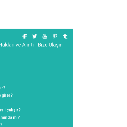
Hakları ve Alıntı
Bize Ulaşın
ır?
 girer?
sıl çalışır?
amında mı?
ı?