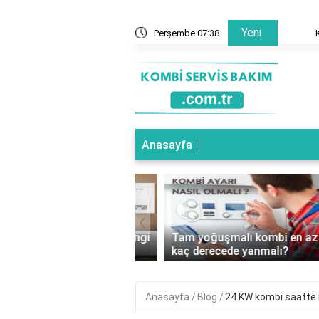
Yeni
mal mi?
Perşembe 07:38
Kombi n
Anasayfa
‹
oğuşmalı Kombi Hangi
Tam yoğuşmalı kombi en az
e Kullanılır?
kaç derecede yanmalı?
Anasayfa
Blog
24 KW kombi saatte 