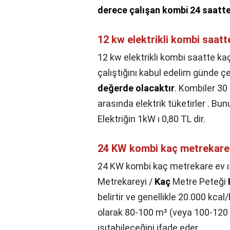
derece çalışan kombi 24 saatt
12 kw elektrikli kombi saatt
12 kw elektrikli kombi saatte ka
çalıştığını kabul edelim günde çe
değerde olacaktır
. Kombiler 3
arasında elektrik tüketirler . Bu
Elektriğin 1kW ı 0,80 TL dir.
24 KW kombi kaç metrekare e
24 KW kombi kaç metrekare ev ıs
Metrekareyi /
Kaç
Metre Peteği
belirtir ve genellikle 20.000 kca
olarak 80-100 m² (veya 100-120 
ısıtabileceğini ifade eder.