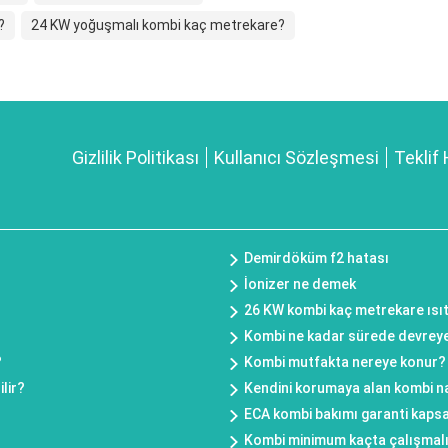
?
24 KW yoğuşmalı kombi kaç metrekare?
Gizlilik Politikası
Kullanıcı Sözleşmesi
Teklif 
Demirdöküm f2 hatası
İonizer ne demek
26 KW kombi kaç metrekare ısıt
Kombi ne kadar sürede devreye
?
Kombi mutfakta nereye konur?
lir?
Kendini korumaya alan kombi na
?
ECA kombi bakımı garanti kaps
Kombi minimum kaçta çalışmal