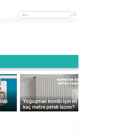
›
Kombi baca ucu kuşluk ne ise yarar?
Termoteknik Kombi Su
›
Basıncı Kaç Olmalı? D
Yoğuşmalı kombi için en az
Ayarlamalarla Isınmanı
kaç metre petek lazım?
Keyf..