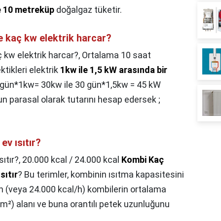
e 10 metreküp
doğalgaz tüketir.
e kaç kw elektrik harcar?
ç kw elektrik harcar?,
Ortalama 10 saat
ktikleri elektrik
1kw ile 1,5 kW arasında bir
0 gün*1kw= 30kw ile 30 gün*1,5kw = 45 kW
nun parasal olarak tutarını hesap edersek ;
v ısıtır?
ıtır?,
20.000 kcal / 24.000 kcal
Kombi Kaç
Isıtır
? Bu terimler, kombinin ısıtma kapasitesini
l/h (veya 24.000 kcal/h) kombilerin ortalama
m²) alanı ve buna orantılı petek uzunluğunu