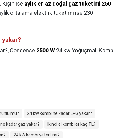
 Kışın ise
aylık en az doğal gaz tüketimi 250
 aylık ortalama elektrik tüketimi ise 230
z yakar?
ar?,
Condense
2500 W
24 kw Yoğuşmalı Kombi
runlu mu?
24 kW kombi ne kadar LPG yakar?
ne kadar gaz yakar?
Ikinci el kombiler kaç TL?
ır?
24 kW kombi yeterli mi?