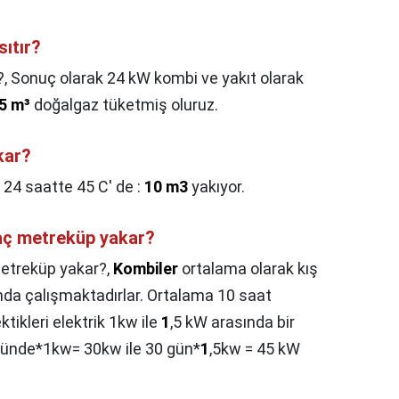
ıtır?
?,
Sonuç olarak 24 kW kombi ve yakıt olarak
,5 m³
doğalgaz tüketmiş oluruz.
kar?
,
24 saatte 45 C' de :
10 m3
yakıyor.
aç metreküp yakar?
etreküp yakar?,
Kombiler
ortalama olarak kış
nda çalışmaktadırlar. Ortalama 10 saat
tikleri elektrik 1kw ile
1
,5 kW arasında bir
ünde*1kw= 30kw ile 30 gün*
1
,5kw = 45 kW