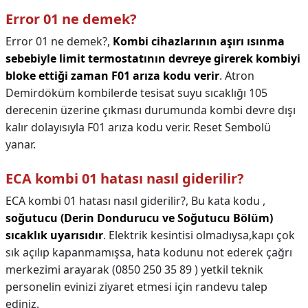
Error 01 ne demek?
Error 01 ne demek?,
Kombi cihazlarının aşırı ısınma
sebebiyle limit termostatının devreye girerek kombiyi
bloke ettiği zaman F01 arıza kodu verir
. Atron
Demirdöküm kombilerde tesisat suyu sıcaklığı 105
derecenin üzerine çıkması durumunda kombi devre dışı
kalır dolayısıyla F01 arıza kodu verir. Reset Sembolü
yanar.
ECA kombi 01 hatası nasıl giderilir?
ECA kombi 01 hatası nasıl giderilir?,
Bu kata kodu ,
soğutucu (Derin Dondurucu ve Soğutucu Bölüm)
sıcaklık uyarısıdır
. Elektrik kesintisi olmadıysa,kapı çok
sık açılıp kapanmamışsa, hata kodunu not ederek çağrı
merkezimi arayarak (0850 250 35 89 ) yetkil teknik
personelin evinizi ziyaret etmesi için randevu talep
ediniz.