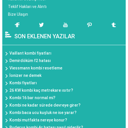
Teklif Hakları ve Alıntı
Bize Ulaşın
SON EKLENEN YAZILAR
Vaillant kombi fiyatları
Demirdöküm f2 hatası
Viessmann kombi resetleme
İonizer ne demek
Kombi fiyatları
26 KW kombi kaç metrekare ısıtır?
Kombi 16 bar normal mi?
Kombi ne kadar sürede devreye girer?
Kombi baca ucu kuşluk ne ise yarar?
Kombi mutfakta nereye konur?
Buderus kombi 4c hatası nasıl giderilir?