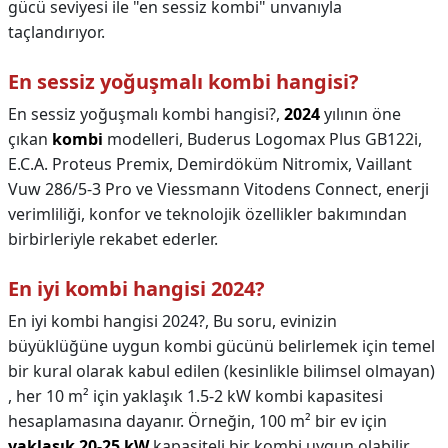
gücü seviyesi ile "en sessiz kombi" unvanıyla
taçlandırıyor.
En sessiz yoğuşmalı kombi hangisi?
En sessiz yoğuşmalı kombi hangisi?,
2024
yılının öne
çıkan
kombi
modelleri, Buderus Logomax Plus GB122i,
E.C.A. Proteus Premix, Demirdöküm Nitromix, Vaillant
Vuw 286/5-3 Pro ve Viessmann Vitodens Connect, enerji
verimliliği, konfor ve teknolojik özellikler bakımından
birbirleriyle rekabet ederler.
En iyi kombi hangisi 2024?
En iyi kombi hangisi 2024?,
Bu soru, evinizin
büyüklüğüne uygun kombi gücünü belirlemek için temel
bir kural olarak kabul edilen (kesinlikle bilimsel olmayan)
, her 10 m² için yaklaşık 1.5-2 kW kombi kapasitesi
hesaplamasına dayanır. Örneğin, 100 m² bir ev için
yaklaşık 20-25 kW
kapasiteli bir kombi uygun olabilir.