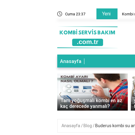
Yeni
mal mi?
Cuma 23:37
Kombi n
Anasayfa
‹
oğuşmalı Kombi Hangi
Tam yoğuşmalı kombi en az
e Kullanılır?
kaç derecede yanmalı?
Anasayfa
Blog
Buderus kombi su and