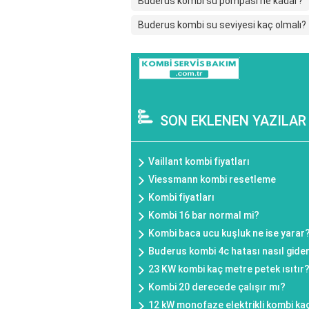
Buderus kombi su pompası ne kadar?
Buderus kombi su seviyesi kaç olmalı?
SON EKLENEN YAZILAR
Vaillant kombi fiyatları
Viessmann kombi resetleme
Kombi fiyatları
Kombi 16 bar normal mi?
Kombi baca ucu kuşluk ne ise yarar
Buderus kombi 4c hatası nasıl gideri
23 KW kombi kaç metre petek ısıtır
Kombi 20 derecede çalışır mı?
12 kW monofaze elektrikli kombi kaç