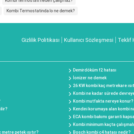
Kombi termostatı neden çalışmaz?
Kombi Termostatinda lo ne demek?
Gizlilik Politikası
Kullanıcı Sözleşmesi
Teklif 
Demirdöküm f2 hatası
İonizer ne demek
26 KW kombi kaç metrekare ısıt
Kombi ne kadar sürede devreye
?
Kombi mutfakta nereye konur?
lir?
Kendini korumaya alan kombi na
?
ECA kombi bakımı garanti kaps
Kombi minimum kaçta çalışmal
 metre petek ısıtır?
Bosch kombi c4 hatası nedir?