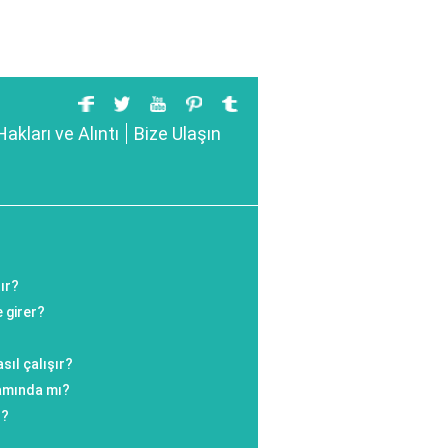
Hakları ve Alıntı
Bize Ulaşın
ır?
 girer?
sıl çalışır?
amında mı?
ı?