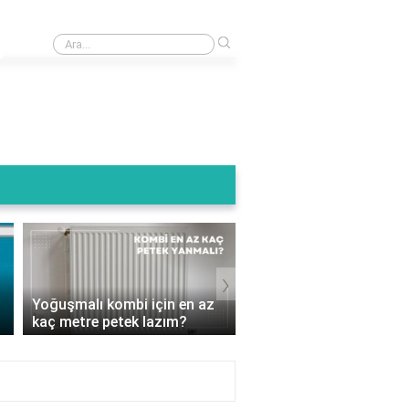
›
Kombi baca ucu kuşluk ne ise yarar?
Termoteknik Kombi Su
›
Basıncı Kaç Olmalı? D
Yoğuşmalı kombi için en az
Ayarlamalarla Isınmanı
kaç metre petek lazım?
Keyf..