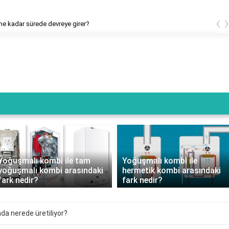
‹
e kadar sürede devreye girer?
Yoğuşmalı kombi ile tam
Yoğuşmalı kombi ile
yoğuşmalı kombi arasındaki
hermetik kombi arasındaki
fark nedir?
fark nedir?
a nerede üretiliyor?