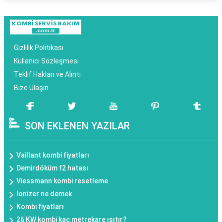
Gizlilik Politikası
Kullanıcı Sözleşmesi
Teklif Hakları ve Alıntı
Bize Ulaşın
SON EKLENEN YAZILAR
Vaillant kombi fiyatları
Demirdöküm f2 hatası
Viessmann kombi resetleme
İonizer ne demek
Kombi fiyatları
26 KW kombi kaç metrekare ısıtır?