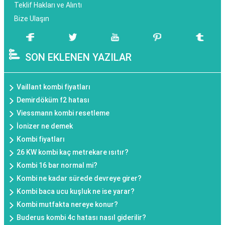
Teklif Hakları ve Alıntı
Bize Ulaşın
SON EKLENEN YAZILAR
Vaillant kombi fiyatları
Demirdöküm f2 hatası
Viessmann kombi resetleme
İonizer ne demek
Kombi fiyatları
26 KW kombi kaç metrekare ısıtır?
Kombi 16 bar normal mi?
Kombi ne kadar sürede devreye girer?
Kombi baca ucu kuşluk ne ise yarar?
Kombi mutfakta nereye konur?
Buderus kombi 4c hatası nasıl giderilir?