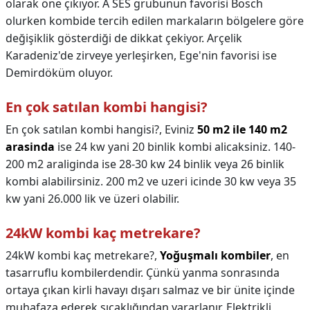
olarak öne çıkıyor. A SES grubunun favorisi Bosch
olurken kombide tercih edilen markaların bölgelere göre
değişiklik gösterdiği de dikkat çekiyor. Arçelik
Karadeniz'de zirveye yerleşirken, Ege'nin favorisi ise
Demirdöküm oluyor.
En çok satılan kombi hangisi?
En çok satılan kombi hangisi?,
Eviniz
50 m2 ile 140 m2
arasinda
ise 24 kw yani 20 binlik kombi alicaksiniz. 140-
200 m2 araliginda ise 28-30 kw 24 binlik veya 26 binlik
kombi alabilirsiniz. 200 m2 ve uzeri icinde 30 kw veya 35
kw yani 26.000 lik ve üzeri olabilir.
24kW kombi kaç metrekare?
24kW kombi kaç metrekare?,
Yoğuşmalı kombiler
, en
tasarruflu kombilerdendir. Çünkü yanma sonrasında
ortaya çıkan kirli havayı dışarı salmaz ve bir ünite içinde
muhafaza ederek sıcaklığından yararlanır. Elektrikli