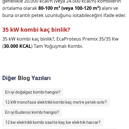
genellikle 20.000 kcal/h (veya 24.000 kcal/h) kombilerin
ortalama olarak
80-100 m² (veya 100-120 m²)
alanı ve
buna orantılı petek uzunluğunu ısıtabileceğini ifade eder.
35 kW kombi kaç binlik?
35 kW kombi kaç binlik?,
EcaProteus Premix 35/35 Kw
(
30.000 KCAL
) Tam Yoğuşmalı Kombi.
Diğer
Blog
Yazıları
En iyi doğalgaz kombi hangisi?
12 kW monofaze elektrikli kombi kaç metre petek ısıtır?
En iyi Buderus kombi hangisi?
12 kw elektrikli kombi saatte kaç kw elektrik harcar?